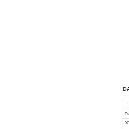
D
←
Ta
07